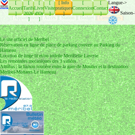
[
[
[
[
[ Info
[
[
Langue->
Accueil
Tarifs
Livre
Visite
pratiques
Connexion
Contact
Saison-
]
2026
d'Or
]
]
]
]
[ Appartement ]
[ Accès ]
[ Station ]
[ Budget ]
[ Liens utiles ]
]
]
Le site officiel de Meribel
Réservation en ligne de place de parking couvert au Parking du
Hameau
Location de linge lit et/ou toilette MeriBelle Laverie
Les remontées mecaniques des 3 vallées
AltiBus : la liaison routière entre la gare de Moutier et la destination
Meribel-Mottaret-Le Hameau