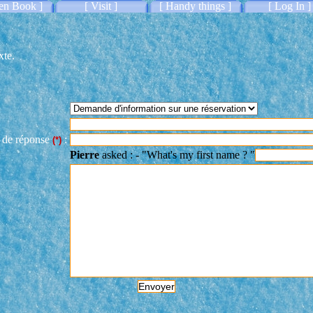
en Book ]
[ Visit ]
[ Handy things ]
[ Log In ]
xte.
l de réponse
:
(*)
Pierre
asked : - "What's my first name ? "