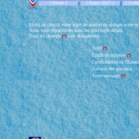
[ Home ]
[ Rates 2027 ]
[ Gold
Merci de choisir votre sujet de mail et de rédiger votre te
Nous vous répondrons dans les plus brefs délais.
Tous les champs
sont obligatoires.
(*)
Sujet
:
(*)
Email de réponse
:
(*)
Confirmation de l'Emai
Answer the question : :
Votre message
:
(*)