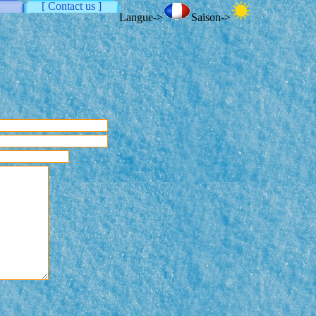
[ Contact us ]
Langue->
Saison->